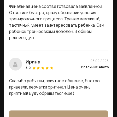
Где мы проводим
тренировки
м. Воронцовская, ул. Академика Челомея, 6А