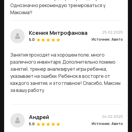
Андрей
04.02.2025
Источник: Авито
5.0
Финальная цена соответствовала заявленной.
Ответили быстро, сразу обозначив условия
тренировочного процесса. Тренер вежливый,
тактичный, умеет заинтересовать ребенка. Сам
ребенок тренировками доволен. В общем,
рекомендую.
Ирина
06.02.2025
Источник: Авито
5.0
Спасибо ребятам, приятное общение, быстро
привезли, перчатки оригинал. Цена очень
приятная! Буду обращаться еще)
Смотреть больше отзывов