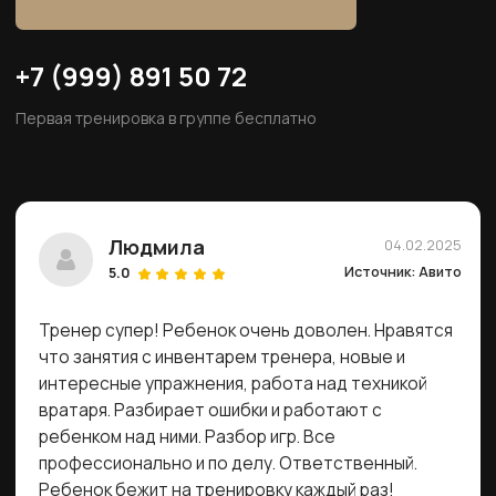
Людмила
04.02.2025
Источник: Авито
5.0
Тренер супер! Ребенок очень доволен. Нравятся
что занятия с инвентарем тренера, новые и
интересные упражнения, работа над техникой
вратаря. Разбирает ошибки и работают с
ребенком над ними. Разбор игр. Все
профессионально и по делу. Ответственный.
Ребенок бежит на тренировку каждый раз!
Однозначно рекомендую тренироваться у
Максима!!
Ксения Митрофанова
25.02.2025
Источник: Авито
5.0
Занятия проходят на хорошем поле, много
различного инвентаря. Дополнительно помимо
занятий, тренер анализирует игры ребенка,
указывает на ошибки. Ребенок в восторге от
каждого занятия, и это главное! Спасибо, Максим
за вашу работу