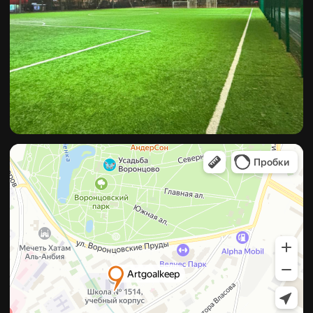
2025. Все права
защищены
Политика
конфиденциальности
Согласие на обработку персональных данных
ИП: Иванов Максим Александрович
ИНН: 770970130546
ГРНИП: 323774600088561
109544, г. Москва, ул. Новорогожская д.
6